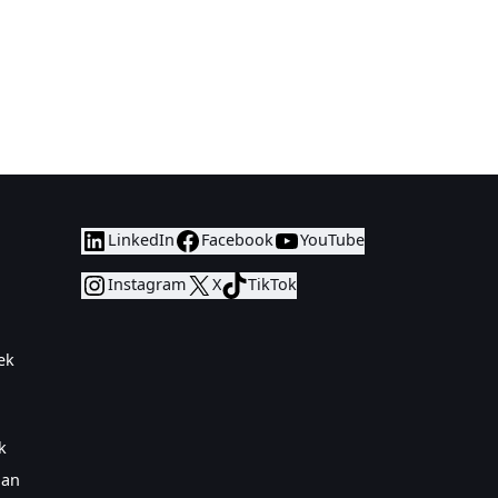
LinkedIn
Facebook
YouTube
a
Instagram
X
TikTok
ek
a
k
aan