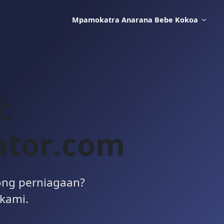
Mpamokatra Anarana Bebe Kokoa
:
ator.com
ong perniagaan?
 kami.