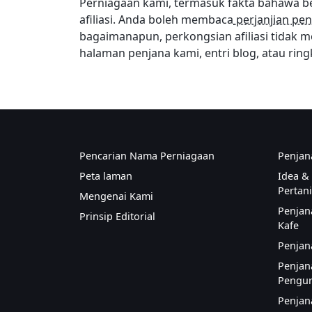
Perniagaan kami, termasuk fakta bahawa b
afiliasi. Anda boleh membaca
perjanjian pen
bagaimanapun, perkongsian afiliasi tidak 
halaman penjana kami, entri blog, atau ring
Pencarian Nama Perniagaan
Penjan
Peta laman
Idea &
Pertan
Mengenai Kami
Penjan
Prinsip Editorial
Kafe
Penjan
Penjan
Pengur
Penjan