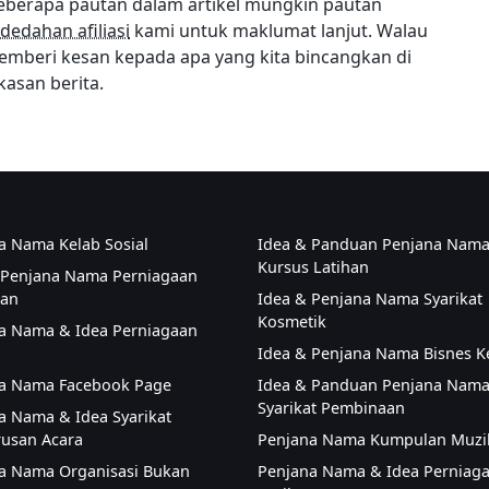
eberapa pautan dalam artikel mungkin pautan
dedahan afiliasi
kami untuk maklumat lanjut. Walau
memberi kesan kepada apa yang kita bincangkan di
kasan berita.
a Nama Kelab Sosial
Idea & Panduan Penjana Nam
Kursus Latihan
 Penjana Nama Perniagaan
ian
Idea & Penjana Nama Syarikat
Kosmetik
a Nama & Idea Perniagaan
Idea & Penjana Nama Bisnes K
a Nama Facebook Page
Idea & Panduan Penjana Nam
Syarikat Pembinaan
a Nama & Idea Syarikat
usan Acara
Penjana Nama Kumpulan Muzi
a Nama Organisasi Bukan
Penjana Nama & Idea Perniag