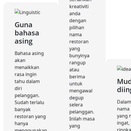
kreativiti
anda
dengan
Guna
pilihan
bahasa
nama
asing
restoran
yang
Bahasa asing
bunyinya
akan
rangup
menaikkan
atau
rasa ingin
berima
Mu
tahu dalam
untuk
diin
diri
mengawal
pelanggan.
degup
Dalam
Sudah terlalu
selera
nama 
banyak
pelanggan.
yang 
restoran yang
Inilah masa
ingat,
hanya
yang
ringka
menggunakan