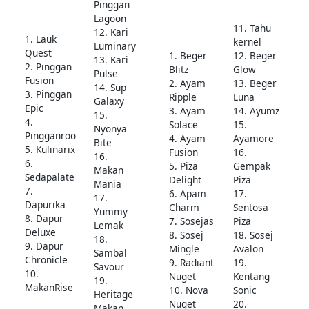
Pinggan
Lagoon
11. Tahu
12. Kari
1. Lauk
kernel
Luminary
Quest
1. Beger
12. Beger
13. Kari
2. Pinggan
Blitz
Glow
Pulse
Fusion
2. Ayam
13. Beger
14. Sup
3. Pinggan
Ripple
Luna
Galaxy
Epic
3. Ayam
14. Ayumz
15.
4.
Solace
15.
Nyonya
Pingganroo
4. Ayam
Ayamore
Bite
5. Kulinarix
Fusion
16.
16.
6.
5. Piza
Gempak
Makan
Sedapalate
Delight
Piza
Mania
7.
6. Apam
17.
17.
Dapurika
Charm
Sentosa
Yummy
8. Dapur
7. Sosejas
Piza
Lemak
Deluxe
8. Sosej
18. Sosej
18.
9. Dapur
Mingle
Avalon
Sambal
Chronicle
9. Radiant
19.
Savour
10.
Nuget
Kentang
19.
MakanRise
10. Nova
Sonic
Heritage
Nuget
20.
Makan