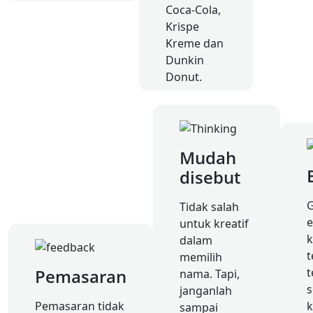
Coca-Cola,
Krispe
Kreme dan
Dunkin
Donut.
Mudah
disebut
Tidak salah
untuk kreatif
k
dalam
memilih
Pemasaran
t
nama. Tapi,
s
janganlah
Pemasaran tidak
k
sampai