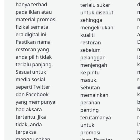
hanya terhad
terlalu sukar
pada iklan atau
untuk disebut
material promosi
sehingga
fizikal semata
r
mengelirukan
era digital ini.
a
kualiti
Pastikan nama
restoran
restoran yang
sebelum
anda pilih tidak
i
pelanggan
terlalu panjang.
k
menjengah
Sesuai untuk
ke pintu
media sosial
r
masuk.
seperti Twitter
a
Sebutan
dan Facebook
k
memainkan
yang mempunyai
b
peranan
had aksara
b
penting
tertentu. Jika
r
terutamanya
tidak, anda
l
untuk
terpaksa
i
promosi
menggunakan