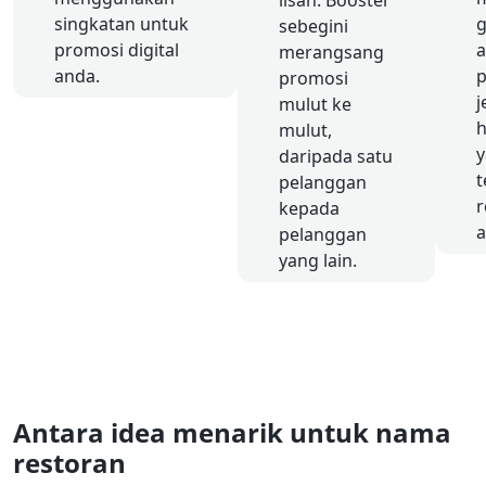
lisan. Booster
singkatan untuk
sebegini
promosi digital
a
merangsang
anda.
p
promosi
j
mulut ke
h
mulut,
daripada satu
t
pelanggan
r
kepada
a
pelanggan
yang lain.
Antara idea menarik untuk nama
restoran