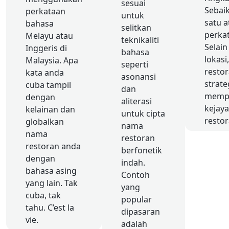
sesuai
Sebai
perkataan
untuk
satu a
bahasa
selitkan
perka
Melayu atau
teknikaliti
Selain
Inggeris di
bahasa
lokasi
Malaysia. Apa
seperti
resto
kata anda
asonansi
strate
cuba tampil
dan
memp
dengan
aliterasi
kejay
kelainan dan
untuk cipta
restor
globalkan
nama
nama
restoran
restoran anda
berfonetik
dengan
indah.
bahasa asing
Contoh
yang lain. Tak
yang
cuba, tak
popular
tahu. C’est la
dipasaran
vie.
adalah