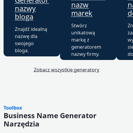
nazw
n
nazwy
marek
d
bloga
Stwórz
Zn
Znajdź idealną
unikatową
za
nazwę dla
markę z
wy
swojego
generatorem
si
bloga.
nazwy firmy.
d
Zobacz wszystkie generatory
Toolbox
Business Name Generator
Narzędzia