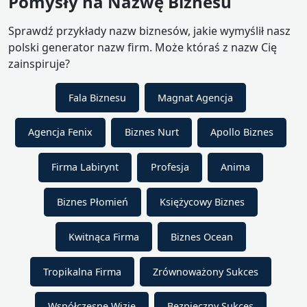
Pomysły na Nazwę Biznesu
Sprawdź przykłady nazw biznesów, jakie wymyślił nasz
polski generator nazw firm. Może któraś z nazw Cię
zainspiruje?
Fala Biznesu
Magnat Agencja
Agencja Fenix
Biznes Nurt
Apollo Biznes
Firma Labirynt
Profesja
Anima
Biznes Płomień
Księżycowy Biznes
Kwitnąca Firma
Biznes Ocean
Tropikalna Firma
Zrównoważony Sukces
Współczesne Wizje
Bezpieczny Sukces