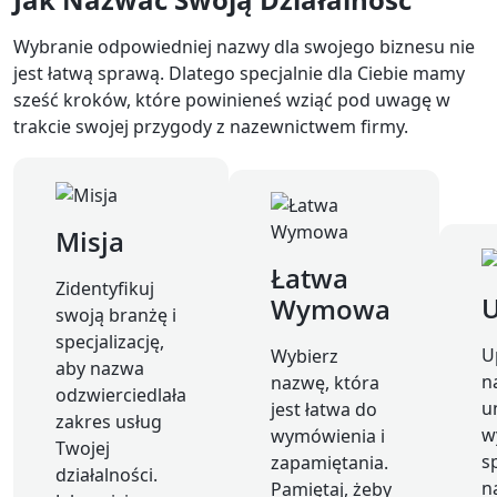
Wybranie odpowiedniej nazwy dla swojego biznesu nie
jest łatwą sprawą. Dlatego specjalnie dla Ciebie mamy
sześć kroków, które powinieneś wziąć pod uwagę w
trakcie swojej przygody z nazewnictwem firmy.
Misja
Łatwa
Zidentyfikuj
U
Wymowa
swoją branżę i
specjalizację,
U
Wybierz
aby nazwa
n
nazwę, która
odzwierciedlała
u
jest łatwa do
zakres usług
w
wymówienia i
Twojej
s
zapamiętania.
działalności.
n
Pamiętaj, żeby