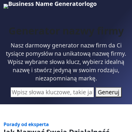
Generator nazwy firmy
Nasz darmowy generator nazw firm da Ci
tysiące pomysłów na unikatową nazwę firmy.
Wpisz wybrane słowa klucz, wybierz idealną
nazwę i stwórz jedyną w swoim rodzaju,
niezapomnianą markę.
Generuj
Porady od eksperta
Jak Nazwać Swoją Działalność