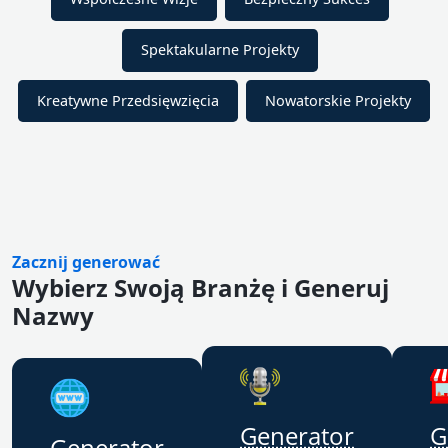
Spektakularne Projekty
Kreatywne Przedsięwzięcia
Nowatorskie Projekty
Zacznij generować
Wybierz Swoją Branżę i Generuj
Nazwy
Generator
G
Generator