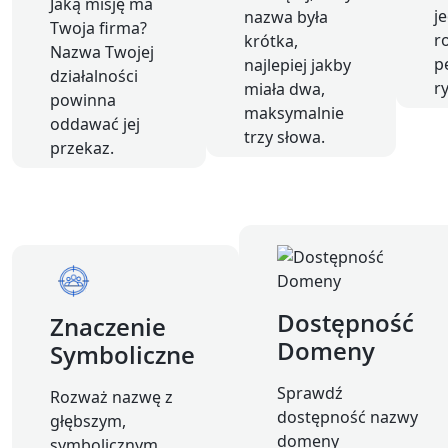
Jaką misję ma
j
nazwa była
Twoja firma?
r
krótka,
Nazwa Twojej
p
najlepiej jakby
działalności
r
miała dwa,
powinna
maksymalnie
oddawać jej
trzy słowa.
przekaz.
Dostępność
Znaczenie
Domeny
Symboliczne
Sprawdź
Rozważ nazwę z
dostępność nazwy
głębszym,
domeny
symbolicznym