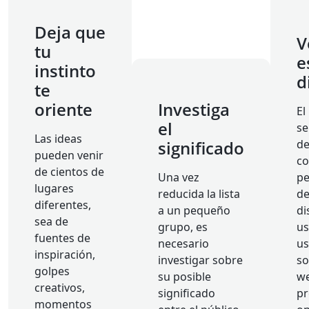
Deja que
V
tu
e
instinto
d
te
oriente
Investiga
El
el
se
Las ideas
significado
de
pueden venir
co
de cientos de
Una vez
pe
lugares
reducida la lista
de
diferentes,
a un pequeño
di
sea de
grupo, es
us
fuentes de
necesario
us
inspiración,
investigar sobre
so
golpes
su posible
we
creativos,
significado
pr
momentos