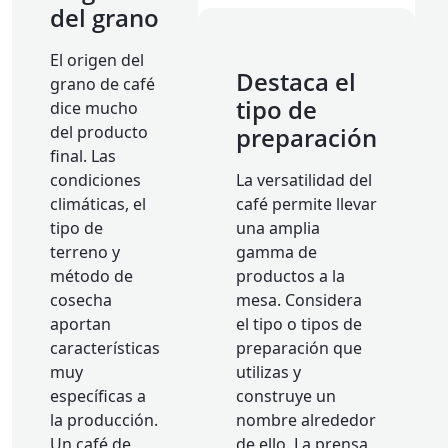
del grano
El origen del
Destaca el
grano de café
tipo de
dice mucho
del producto
preparación
final. Las
condiciones
La versatilidad del
climáticas, el
café permite llevar
tipo de
una amplia
terreno y
gamma de
método de
productos a la
cosecha
mesa. Considera
aportan
el tipo o tipos de
características
preparación que
muy
utilizas y
específicas a
construye un
la producción.
nombre alrededor
Un café de
de ello. La prensa