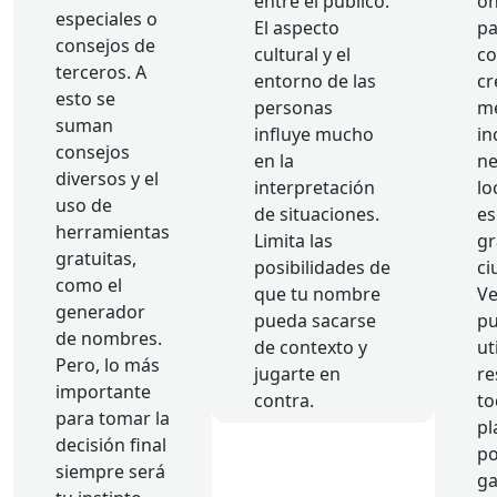
entre el público.
on
especiales o
El aspecto
pa
consejos de
cultural y el
co
terceros. A
entorno de las
cr
esto se
personas
me
suman
influye mucho
in
consejos
en la
ne
diversos y el
interpretación
lo
uso de
de situaciones.
es
herramientas
Limita las
gr
gratuitas,
posibilidades de
ci
como el
que tu nombre
Ve
generador
pueda sacarse
p
de nombres.
de contexto y
ut
Pero, lo más
jugarte en
re
importante
contra.
to
para tomar la
pl
decisión final
po
siempre será
ga