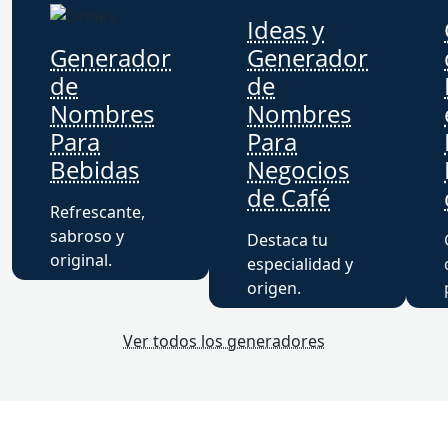
Ideas y
Generador
Generador
de
de
Nombres
Nombres
Para
Para
Bebidas
Negocios
de Café
Refrescante,
sabroso y
Destaca tu
original.
especialidad y
origen.
Ver todos los generadores