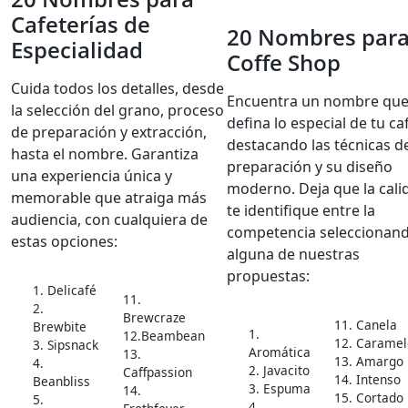
Cafeterías de
20 Nombres par
Especialidad
Coffe Shop
Cuida todos los detalles, desde
Encuentra un nombre qu
la selección del grano, proceso
defina lo especial de tu ca
de preparación y extracción,
destacando las técnicas d
hasta el nombre. Garantiza
preparación y su diseño
una experiencia única y
moderno. Deja que la cali
memorable que atraiga más
te identifique entre la
audiencia, con cualquiera de
competencia seleccionan
estas opciones:
alguna de nuestras
propuestas:
1. Delicafé
11.
2.
Brewcraze
11. Canela
Brewbite
1.
12.Beambean
12. Caramel
3. Sipsnack
Aromática
13.
13. Amargo
4.
2. Javacito
Caffpassion
14. Intenso
Beanbliss
3. Espuma
14.
15. Cortado
5.
4.