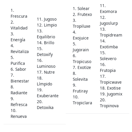
11.
1. Solear
1.
Exomora
2. Frutexo
Frescura
12.
11. Jugoso
3.
2.
Jugoslurp
12. Limpio
Tropiluxe
Vitalidad
13.
13.
4.
3.
Tropidream
Equilibrio
Exojuice
Energía
14.
14. Brillo
5.
4.
Exotimba
15.
Jugorain
Revitaliza
15.
Detoxify
6.
5.
Solevero
16.
Tropicuso
Purifica
16.
Luminoso
7. Exotize
6. Sabor
Frutopia
17. Nutre
8.
7.
17.
18.
Solevita
Bienestar
Tropicwave
Límpido
9.
8.
18. Exotise
19.
Frutiray
Radiante
19. Jugomix
Exuberante
10.
9.
20.
20.
Tropiclara
Refresca
Tropinova
Detoxika
10.
Renueva