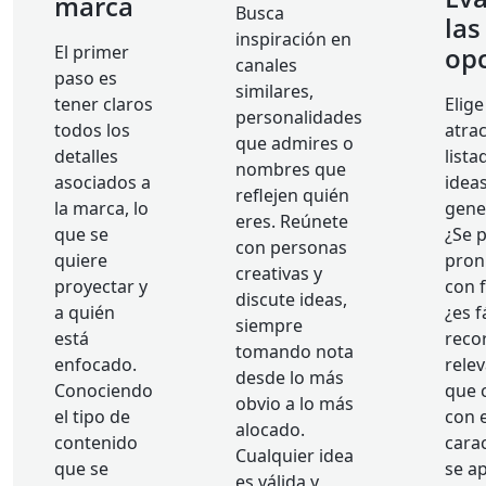
marca
Busca
las
inspiración en
El primer
op
canales
paso es
similares,
tener claros
Elige
personalidades
todos los
atrac
que admires o
detalles
lista
nombres que
asociados a
idea
reflejen quién
la marca, lo
gene
eres. Reúnete
que se
¿Se 
con personas
quiere
pron
creativas y
proyectar y
con f
discute ideas,
a quién
¿es f
siempre
está
recor
tomando nota
enfocado.
rele
desde lo más
Conociendo
que 
obvio a lo más
el tipo de
con 
alocado.
contenido
carac
Cualquier idea
que se
se a
es válida y