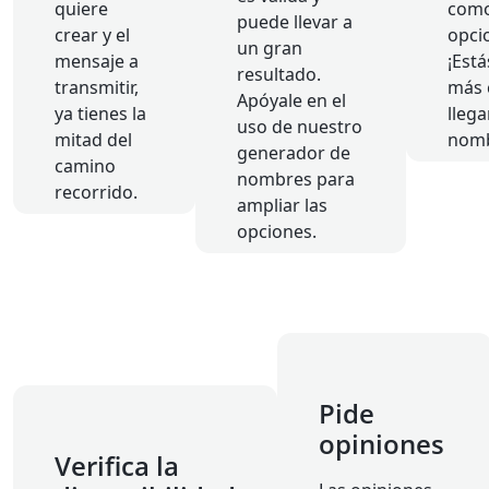
quiere
como
puede llevar a
crear y el
opci
un gran
mensaje a
¡Est
resultado.
transmitir,
más 
Apóyale en el
ya tienes la
llega
uso de nuestro
mitad del
nomb
generador de
camino
nombres para
recorrido.
ampliar las
opciones.
Pide
opiniones
Verifica la