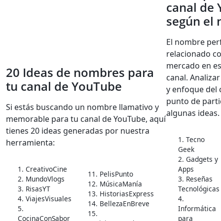
canal de
según el 
El nombre per
relacionado co
mercado en es
20 Ideas de nombres para
canal. Analizar
tu canal de YouTube
y enfoque del 
punto de parti
Si estás buscando un nombre llamativo y
algunas ideas.
memorable para tu canal de YouTube, aquí
tienes 20 ideas generadas por nuestra
1. Tecno
herramienta:
Geek
2. Gadgets y
1. CreativoCine
Apps
11. PelisPunto
2. MundoVlogs
3. Reseñas
12. MúsicaManía
3. RisasYT
Tecnológicas
13. HistoriasExpress
4. ViajesVisuales
4.
14. BellezaEnBreve
5.
Informática
15.
CocinaConSabor
para