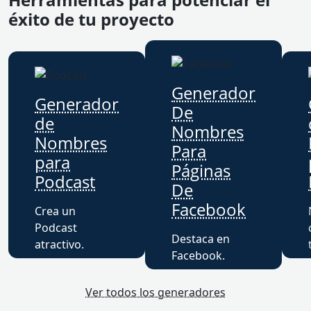
éxito de tu proyecto
Generador
Generador
De
de
Nombres
Nombres
Para
para
Páginas
Podcast
De
Facebook
Crea un
Podcast
Destaca en
atractivo.
Facebook.
Ver todos los generadores