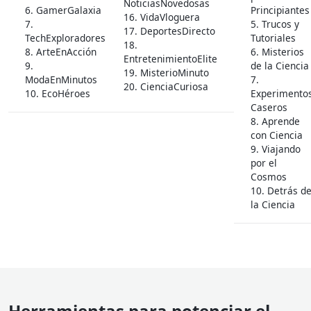
NoticiasNovedosas
6. GamerGalaxia
Principiantes
16. VidaVloguera
7.
5. Trucos y
17. DeportesDirecto
TechExploradores
Tutoriales
18.
8. ArteEnAcción
6. Misterios
EntretenimientoElite
9.
de la Ciencia
19. MisterioMinuto
ModaEnMinutos
7.
20. CienciaCuriosa
10. EcoHéroes
Experimento
Caseros
8. Aprende
con Ciencia
9. Viajando
por el
Cosmos
10. Detrás d
la Ciencia
Herramientas para potenciar el