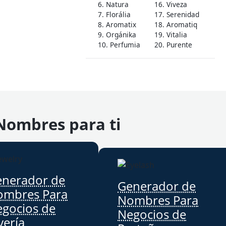
6. Natura
16. Viveza
7. Florália
17. Serenidad
8. Aromatix
18. Aromatiq
9. Orgánika
19. Vitalia
10. Perfumia
20. Purente
Nombres para ti
enerador de
Generador de
ombres Para
Nombres Para
gocios de
Negocios de
yería