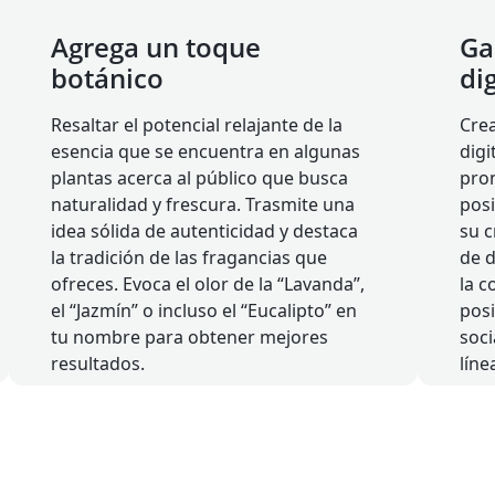
Agrega un toque
Ga
botánico
dig
Resaltar el potencial relajante de la
Cre
esencia que se encuentra en algunas
digi
plantas acerca al público que busca
pro
naturalidad y frescura. Trasmite una
posi
idea sólida de autenticidad y destaca
su c
la tradición de las fragancias que
de d
ofreces. Evoca el olor de la “Lavanda”,
la c
el “Jazmín” o incluso el “Eucalipto” en
posi
tu nombre para obtener mejores
soci
resultados.
líne