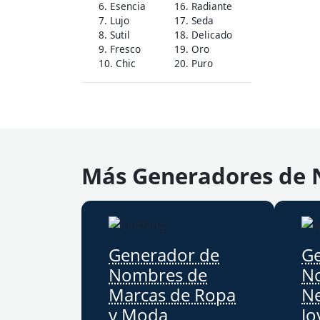
6. Esencia
16. Radiante
7. Lujo
17. Seda
8. Sutil
18. Delicado
9. Fresco
19. Oro
10. Chic
20. Puro
Más Generadores de 
Generador de
G
Nombres de
N
Marcas de Ropa
Ne
y Moda
Jo