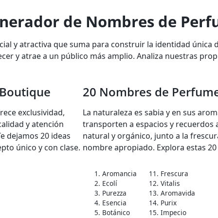
enerador de Nombres de Perf
ial y atractiva que suma para construir la identidad única
recer y atrae a un público más amplio. Analiza nuestras prop
 Boutique
20 Nombres de Perfumer
ece exclusividad,
La naturaleza es sabia y en sus ar
calidad y atención
transporten a espacios y recuerdos a
Te dejamos 20 ideas
natural y orgánico, junto a la frescu
pto único y con clase.
nombre apropiado. Explora estas 20 o
1. Aromancia
11. Frescura
2. Ecolí
12. Vitalis
3. Purezza
13. Aromavida
4. Esencia
14. Purix
5. Botánico
15. Impecio