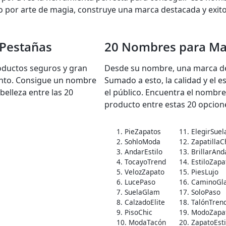
mo por arte de magia, construye una marca destacada y exit
 Pestañas
20 Nombres para Ma
oductos seguros y gran
Desde su nombre, una marca de
ento. Consigue un nombre
Sumado a esto, la calidad y el 
belleza entre las 20
el público. Encuentra el nombre
producto entre estas 20 opcion
1. PieZapatos
11. ElegirSuel
2. SohloModa
12. ZapatillaC
3. AndarEstilo
13. BrillarAnd
4. TocayoTrend
14. EstiloZapa
5. VelozZapato
15. PiesLujo
6. LucePaso
16. CaminoGl
7. SuelaGlam
17. SoloPaso
8. CalzadoElite
18. TalónTren
9. PisoChic
19. ModoZapa
10. ModaTacón
20. ZapatoEst