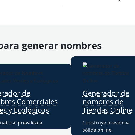
 para generar nombres
rador de
Generador de
res Comerciales
nombres de
es y Ecológicos
Tiendas Online
natural prevalezca.
Construye presencia
sólida online.