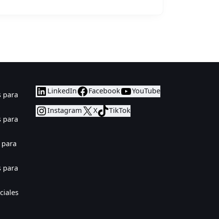
LinkedIn
Facebook
YouTube
 para
Instagram
X
TikTok
 para
 para
 para
iales