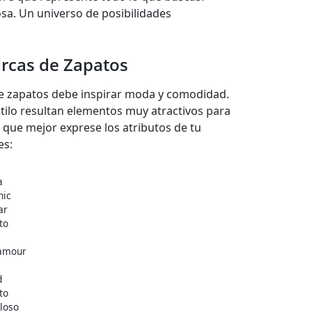
osa. Un universo de posibilidades
rcas de Zapatos
 zapatos debe inspirar moda y comodidad.
estilo resultan elementos muy atractivos para
 que mejor exprese los atributos de tu
es:
a
hic
ar
to
amour
d
to
iloso