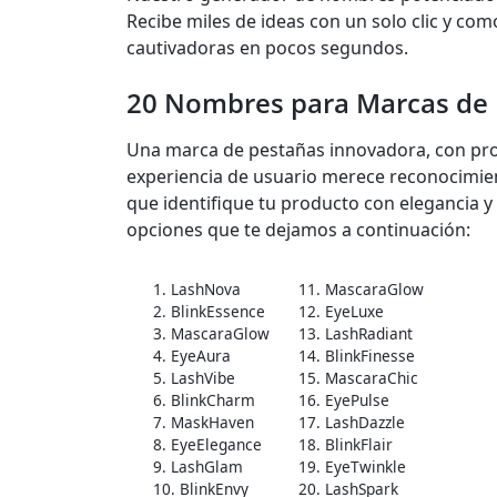
Recibe miles de ideas con un solo clic y co
cautivadoras en pocos segundos.
20 Nombres para Marcas de
Una marca de pestañas innovadora, con pr
experiencia de usuario merece reconocimi
que identifique tu producto con elegancia y 
opciones que te dejamos a continuación:
1. LashNova
11. MascaraGlow
2. BlinkEssence
12. EyeLuxe
3. MascaraGlow
13. LashRadiant
4. EyeAura
14. BlinkFinesse
5. LashVibe
15. MascaraChic
6. BlinkCharm
16. EyePulse
7. MaskHaven
17. LashDazzle
8. EyeElegance
18. BlinkFlair
9. LashGlam
19. EyeTwinkle
10. BlinkEnvy
20. LashSpark