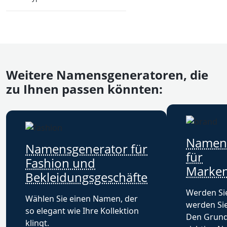
Weitere Namensgeneratoren, die
zu Ihnen passen könnten:
Namens
Namensgenerator für
für
Fashion und
Marke
Bekleidungsgeschäfte
Werden Sie
Wählen Sie einen Namen, der
werden Sie
so elegant wie Ihre Kollektion
Den Grunds
klingt.