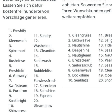
anbieten. So werden Sie s
Lassen Sie sich dafür
Ihren Wunschkunden gef
kostenfrei hunderte von
weiterempfohlen.
Vorschläge generieren.
1. Freshify
1. Cleancruise
11. Bre
2.
11. Sundry
2. Luxeweave
12. Sail
Kleenwash
12.
3. Nautishine
13. Tid
3.
Washease
4. Deepshine
14. Sea
Spinsmart
13. Cleantide
5. Nautigleam
15. Naut
4.
14.
6. Brezeclean
16. Pear
Rushrinse
Sonicwash
7. Sailorsscrub
17. Sea
5.
15.
8. Gleamwave
18. Clea
Freshfold
Bubblebliss
9. Dockshine
19. Oce
6. Glowdry
16.
10. Seablaze
20. Sho
7.
Flawlessfresh
Swiftsteam
17. Sureclean
8. Pureiron
18. Spinshine
9.
19. Ezpress
Soakbright
20.
10.
Gleamglow
Shinypress