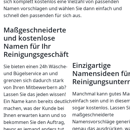
sich komplett kostenlos eine Vielzahl von passenden
Namen vorschlagen und wählen Sie dann einfach und
schnell den passenden für sich aus.
Maßgeschneiderte
und kostenlose
Namen für Ihr
Reinigungsgeschäft
Einzigartige
Sie bieten einen 24h Wäsche-
Namensideen fü
und Bügelservice an und
Reinigungsunte
grenzen sich dadurch stark
von Ihren Mitbewerbern ab?
Manchmal kann gutes Mar
Lassen Sie das jeden wissen!
einfach sein und in diesem
Ein Name kann bereits deutlich
sogar kostenlos. Lassen Si
machen, was der Kunde bei
maßgeschneiderte
Ihnen erwarten kann und so
Namensvorschläge generie
bekommen Sie den Auftrag,
genau das ausdrücken, wa
bevor es jemand anders tut.