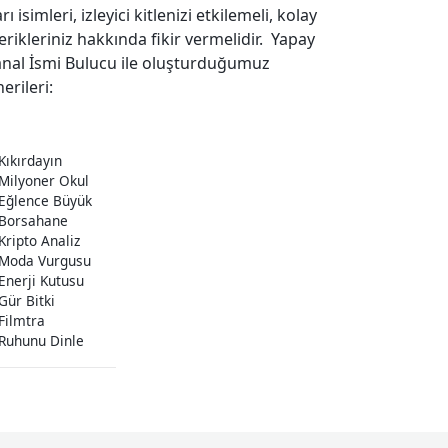
 isimleri, izleyici kitlenizi etkilemeli, kolay
çerikleriniz hakkında fikir vermelidir. Yapay
anal İsmi Bulucu ile oluşturduğumuz
erileri:
Kıkırdayın
 Milyoner Okul
 Eğlence Büyük
 Borsahane
Kripto Analiz
 Moda Vurgusu
Enerji Kutusu
Gür Bitki
Filmtra
 Ruhunu Dinle