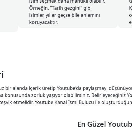
isim seçmek daha mantıklı olabilir.
t
Örneğin, “Tarih gezgini” gibi
K
isimler, yıllar geçse bile anlamını
o
koruyacaktır.
e
i
bir alanda içerik üretip Youtube’da paylaşmayı düşünüyor ola
konusunda zorluk yaşıyor olabilirsiniz. Belirleyeceğiniz Yout
ı teşvik etmelidir. Youtube Kanal İsmi Bulucu ile oluşturduğu
En Güzel Youtub