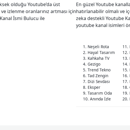
yüksek olduğu Youtube’da üst
En güzel Youtube kanalları
ve izlenme oranlarınız artması için
hatırlanabilir olmalı ve i
Kanal İsmi Bulucu ile
zeka destekli Youtube K
youtube kanal isimleri ön
1. Neşeli Rota
11. 
2. Hayal Tasarım
12.
3. Kahkaha TV
13.
4. Gezigo
14.
5. Trend Tekno
15. 
6. Tad Zengin
16.
7. Dizi Sevdası
17. 
8. Eksper
18. 
9. Tasarım Oda
19. 
10. Anında İzle
20.