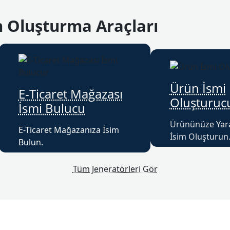
m Oluşturma Araçları
Ürün İsmi
E-Ticaret Mağazası
Oluşturuc
İsmi Bulucu
Ürününüze Yarat
E-Ticaret Mağazanıza İsim
İsim Oluşturun
Bulun.
Tüm Jeneratörleri Gör