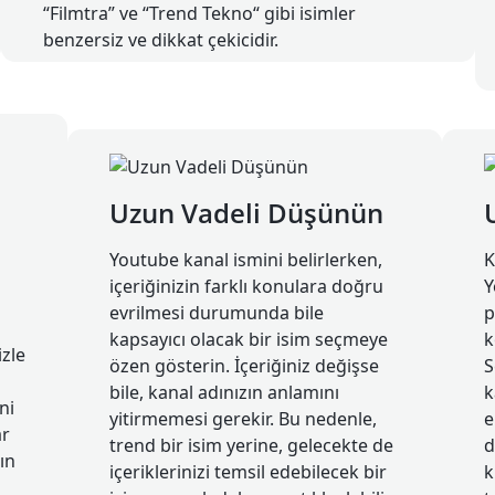
“Filmtra” ve “Trend Tekno“ gibi isimler
benzersiz ve dikkat çekicidir.
Uzun Vadeli Düşünün
Youtube kanal ismini belirlerken,
K
içeriğinizin farklı konulara doğru
Y
evrilmesi durumunda bile
p
kapsayıcı olacak bir isim seçmeye
k
izle
özen gösterin. İçeriğiniz değişse
S
bile, kanal adınızın anlamını
k
ni
yitirmemesi gerekir. Bu nedenle,
e
ar
trend bir isim yerine, gelecekte de
d
ın
içeriklerinizi temsil edebilecek bir
k