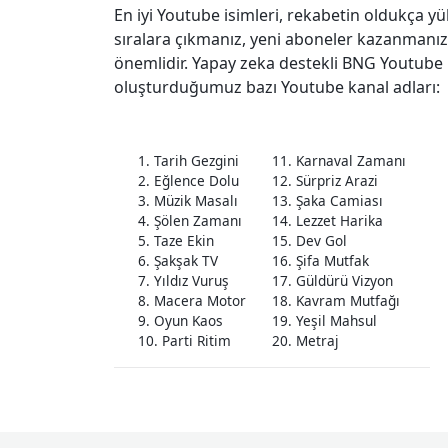
En iyi Youtube isimleri, rekabetin oldukça 
sıralara çıkmanız, yeni aboneler kazanmanız 
önemlidir. Yapay zeka destekli BNG Youtube 
oluşturduğumuz bazı Youtube kanal adları:
1. Tarih Gezgini
11. Karnaval Zamanı
2. Eğlence Dolu
12. Sürpriz Arazi
3. Müzik Masalı
13. Şaka Camiası
4. Şölen Zamanı
14. Lezzet Harika
5. Taze Ekin
15. Dev Gol
6. Şakşak TV
16. Şifa Mutfak
7. Yıldız Vuruş
17. Güldürü Vizyon
8. Macera Motor
18. Kavram Mutfağı
9. Oyun Kaos
19. Yeşil Mahsul
10. Parti Ritim
20. Metraj