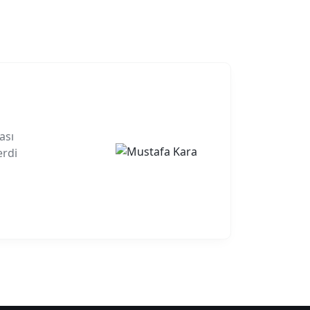
ası
erdi