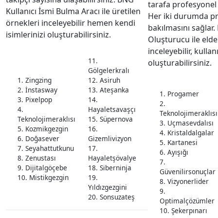
tarafa profesyonel b
Kullanıcı İsmi Bulma Aracı ile üretilen
Her iki durumda pro
örnekleri inceleyebilir hemen kendi
bakılmasını sağlar.
isimlerinizi oluşturabilirsiniz.
Oluşturucu ile elde
inceleyebilir, kullanı
11.
oluşturabilirsiniz.
Gölgelerkralı
1. Zingzing
12. Asiruh
2. İnstasway
13. Ateşanka
1. Progamer
3. Pixelpop
14.
2.
4.
Hayaletsavaşçı
Teknolojimeraklısı
Teknolojimeraklısı
15. Süpernova
3. Uçmasevdalısı
5. Kozmikgezgin
16.
4. Kristaldalgalar
6. Doğasever
Gizemlivizyon
5. Kartanesi
7. Seyahattutkunu
17.
6. Ayışığı
8. Zenustası
Hayaletşövalye
7.
9. Dijitalgöçebe
18. Siberninja
Güvenilirsonuçlar
10. Mistikgezgin
19.
8. Vizyonerlider
Yıldızgezgini
9.
20. Sonsuzateş
Optimalçözümler
10. Şekerpınarı