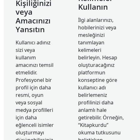
Kişiliğinizi
Kullanın
veya
Amacınızı
İlgi alanlarınızı,
Yansıtın
hobilerinizi veya
mesleğinizi
Kullanıcı adınız
tanımlayan
sizi veya
kelimeleri
kullanım
belirleyin. Hesap
amacınızı temsil
oluşturacağınız
etmelidir.
platformun
Profesyonel bir
konseptine göre
profil için daha
kullanıcı adı
resmi, oyun
belirlemeniz
veya sosyal
profilinizi daha
medya profilleri
anlamlı hale
için daha
getirebilir. Örneğin,
eğlenceli isimler
“Kitapkurdu”
oluşturmayı
okuma tutkusunu
düşünebilirsiniz.
belirtirken,