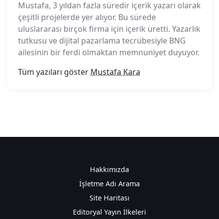
Mustafa, 3 yıldan fazla süredir içerik yazarı olarak
çeşitli projelerde yer alıyor. Bu sürede
uluslararası birçok firma için içerik üretti. Yazarlık
tutkusu ve dijital pazarlama tecrübesiyle BNG
ailesinin bir ferdi olmaktan memnuniyet duyuyor.
Tüm yazıları göster
Mustafa Kara
Hakkımızda
İşletme Adı Arama
Site Haritası
Editoryal Yayın İlkeleri