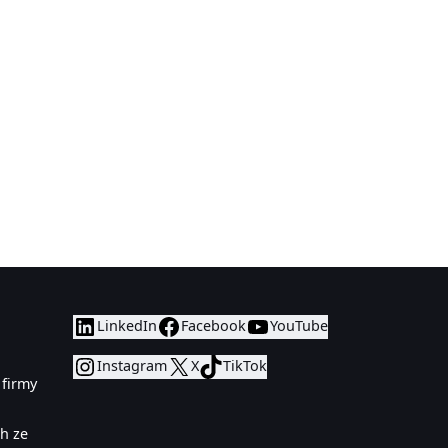
LinkedIn
Facebook
YouTube
Instagram
X
TikTok
firmy
h ze