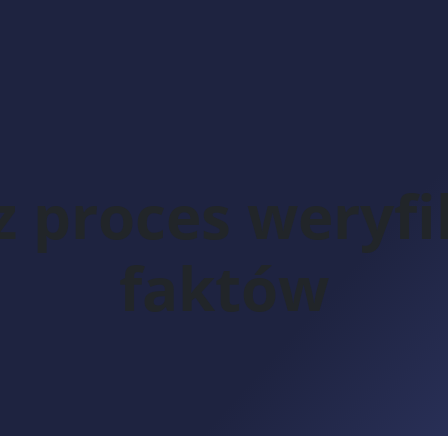
 proces weryfi
faktów