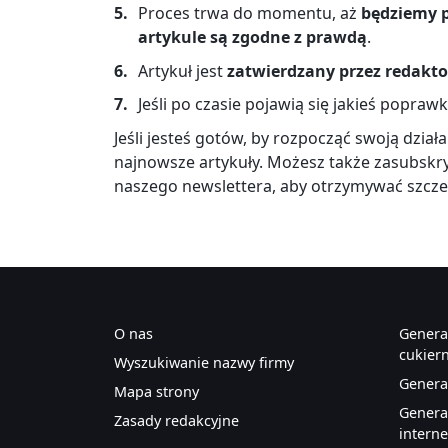
Proces trwa do momentu, aż
będziemy p
artykule są zgodne z prawdą
.
Artykuł jest
zatwierdzany przez redakto
Jeśli po czasie pojawią się jakieś popra
Jeśli jesteś gotów, by rozpocząć swoją dzia
najnowsze artykuły. Możesz także zasubsk
naszego newslettera, aby otrzymywać szcze
O nas
Genera
cukier
Wyszukiwanie nazwy firmy
Genera
Mapa strony
Genera
Zasady redakcyjne
intern