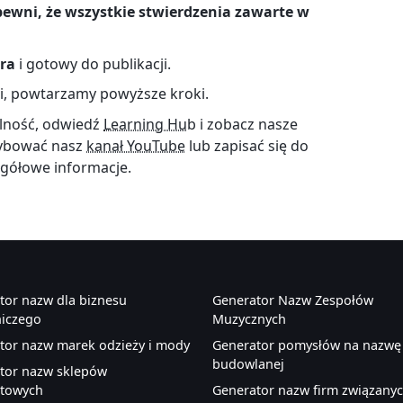
ewni, że wszystkie stwierdzenia zawarte w
ra
i gotowy do publikacji.
wki, powtarzamy powyższe kroki.
łalność, odwiedź
Learning Hu
b i zobacz nasze
rybować nasz
kanał YouTube
lub zapisać się do
gółowe informacje.
tor nazw dla biznesu
Generator Nazw Zespołów
niczego
Muzycznych
tor nazw marek odzieży i mody
Generator pomysłów na nazwę 
budowlanej
tor nazw sklepów
etowych
Generator nazw firm związanyc