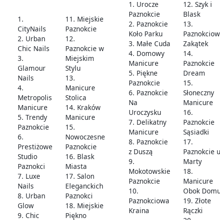
1. Urocze
12. Szyk i
Paznokcie
Blask
1.
11. Miejskie
2. Paznokcie
13.
CityNails
Paznokcie
Koło Parku
Paznokciow
2. Urban
12.
3. Małe Cuda
Zakątek
Chic Nails
Paznokcie w
4. Domowy
14.
3.
Miejskim
Manicure
Paznokcie
Glamour
Stylu
5. Piękne
Dream
Nails
13.
Paznokcie
15.
4.
Manicure
6. Paznokcie
Słoneczny
Metropolis
Stolica
Na
Manicure
Manicure
14. Kraków
Uroczysku
16.
5. Trendy
Manicure
7. Delikatny
Paznokcie
Paznokcie
15.
Manicure
Sąsiadki
6.
Nowoczesne
8. Paznokcie
17.
Prestiżowe
Paznokcie
z Duszą
Paznokcie 
Studio
16. Blask
9.
Marty
Paznokci
Miasta
Mokotowskie
18.
7. Luxe
17. Salon
Paznokcie
Manicure
Nails
Eleganckich
10.
Obok Dom
8. Urban
Paznokci
Paznokciowa
19. Złote
Glow
18. Miejskie
Kraina
Rączki
9. Chic
Piękno