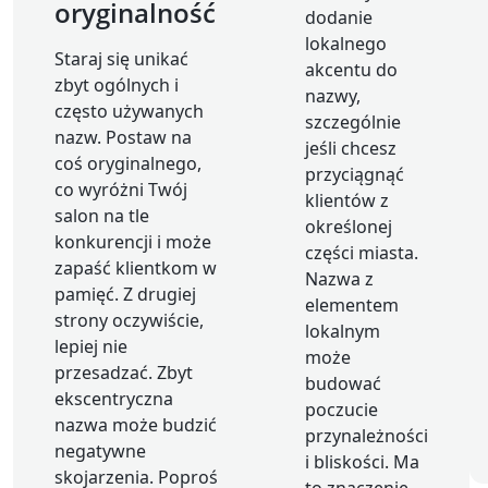
oryginalność
dodanie
lokalnego
Staraj się unikać
akcentu do
zbyt ogólnych i
nazwy,
często używanych
szczególnie
nazw. Postaw na
jeśli chcesz
coś oryginalnego,
przyciągnąć
co wyróżni Twój
klientów z
salon na tle
określonej
konkurencji i może
części miasta.
zapaść klientkom w
Nazwa z
pamięć. Z drugiej
elementem
strony oczywiście,
lokalnym
lepiej nie
może
przesadzać. Zbyt
budować
ekscentryczna
poczucie
nazwa może budzić
przynależności
negatywne
i bliskości. Ma
skojarzenia. Poproś
to znaczenie