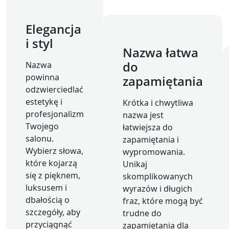
Elegancja
i styl
Nazwa łatwa
do
Nazwa
powinna
zapamiętania
odzwierciedlać
estetykę i
Krótka i chwytliwa
profesjonalizm
nazwa jest
Twojego
łatwiejsza do
salonu.
zapamiętania i
Wybierz słowa,
wypromowania.
które kojarzą
Unikaj
się z pięknem,
skomplikowanych
luksusem i
wyrazów i długich
dbałością o
fraz, które mogą być
szczegóły, aby
trudne do
przyciągnąć
zapamiętania dla