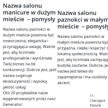
Nazwa salonu
manicure w dużym
Nazwa salonu
mieście – pomysły
paznokci w mały
mieście – pomysł
Nazwa salonu paznokci w
dużym mieście powinna być
Nazwa salonu paznokci w
nowoczesna, elegancka i
małym mieście powinna by
przyciągająca uwagę. Ważne
przyjazna, ciepła i kojarzyć s
jest, aby brzmiała
lokalną społecznością. Waż
profesjonalnie i wyróżniała
jest, aby brzmiała zachęcają
Twój biznes na tle
budziła zaufanie. Dobrze, je
konkurencji. Dobrze jest, jeśli
nazwa jest łatwa do
nazwa sugeruje
zapamiętania i ma osobisty
ekskluzywność i wysoką
akcent.
jakość usług.
Oto 20 przykładów nazw
11.
wygenerowanych przez nasz
Czarujące
Generator:
Pazurki