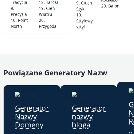
Tradycja
18. Tarcza
9. Ciuch
20. Balon
9.
19. Cień
Szyk
Precyzja
Wiatru
10.
10. Point
20.
Sztylowy
North
Przygoda
sztyl
Powiązane Generatory Nazw
G
Generator
Generator
N
Nazwy
nazwy
R
Domeny
bloga
Od