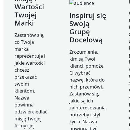
Wartości
Twojej
Inspiruj się
Marki
Swoją
Grupę
Zastanów się,
Docelową
co Twoja
marka
Zrozumienie,
reprezentuje i
kim są Twoi
jakie wartości
klienci, pomoże
chcesz
Ci wybrać
przekazać
nazwę, która do
swoim
nich przemówi.
klientom.
Zastanów się,
Nazwa
jakie są ich
powinna
zainteresowania,
odzwierciedlać
potrzeby i styl
misję Twojej
życia. Nazwa
firmy i jej
powinna być