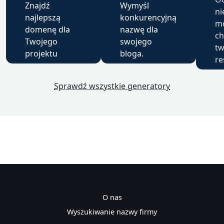
Znajdź
Wymyśl
ni
najlepszą
konkurencyjną
mo
domenę dla
nazwę dla
ch
Twojego
swojego
tw
projektu
bloga.
re
Sprawdź wszystkie generatory
O nas
Wyszukiwanie nazwy firmy