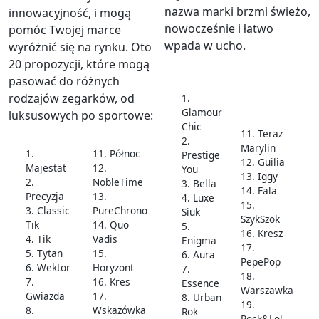
nazwa marki brzmi świeżo,
innowacyjność, i mogą
nowocześnie i łatwo
pomóc Twojej marce
wpada w ucho.
wyróżnić się na rynku. Oto
20 propozycji, które mogą
pasować do różnych
rodzajów zegarków, od
1.
Glamour
luksusowych po sportowe:
Chic
11. Teraz
2.
Marylin
1.
11. Północ
Prestige
12. Guilia
Majestat
12.
You
13. Iggy
2.
NobleTime
3. Bella
14. Fala
Precyzja
13.
4. Luxe
15.
3. Classic
PureChrono
Siuk
SzykSzok
Tik
14. Quo
5.
16. Kresz
4. Tik
Vadis
Enigma
17.
5. Tytan
15.
6. Aura
PepePop
6. Wektor
Horyzont
7.
18.
7.
16. Kres
Essence
Warszawka
Gwiazda
17.
8. Urban
19.
8.
Wskazówka
Rok
Rock&Lol