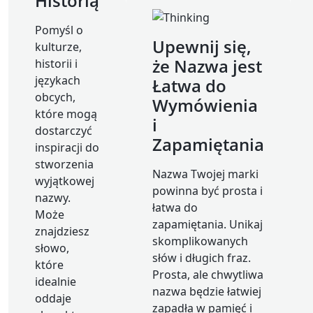
Historią
Pomyśl o
Upewnij się,
kulturze,
że Nazwa jest
historii i
językach
Łatwa do
obcych,
Wymówienia
które mogą
i
dostarczyć
Zapamiętania
inspiracji do
stworzenia
Nazwa Twojej marki
wyjątkowej
powinna być prosta i
nazwy.
łatwa do
Może
zapamiętania. Unikaj
znajdziesz
skomplikowanych
słowo,
słów i długich fraz.
które
Prosta, ale chwytliwa
idealnie
nazwa będzie łatwiej
oddaje
zapadła w pamięć i