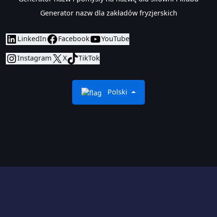
Generator nazw dla zakładów fryzjerskich
LinkedIn
Facebook
YouTube
Instagram
X
TikTok
Polski