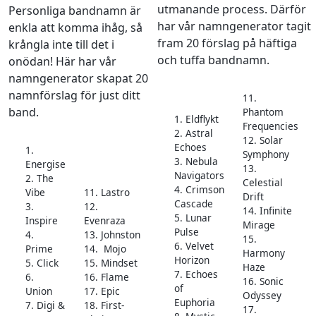
utmanande process. Därför
Personliga bandnamn är
har vår namngenerator tagit
enkla att komma ihåg, så
fram 20 förslag på häftiga
krångla inte till det i
och tuffa bandnamn.
onödan! Här har vår
namngenerator skapat 20
namnförslag för just ditt
11.
band.
Phantom
1. Eldflykt
Frequencies
2. Astral
12. Solar
Echoes
1.
Symphony
3. Nebula
Energise
13.
Navigators
2. The
Celestial
4. Crimson
Vibe
11. Lastro
Drift
Cascade
3.
12.
14. Infinite
5. Lunar
Inspire
Evenraza
Mirage
Pulse
4.
13. Johnston
15.
6. Velvet
Prime
14. Mojo
Harmony
Horizon
5. Click
15. Mindset
Haze
7. Echoes
6.
16. Flame
16. Sonic
of
Union
17. Epic
Odyssey
Euphoria
7. Digi &
18. First-
17.