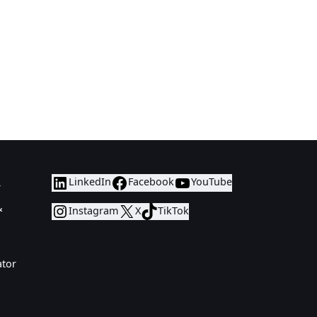
LinkedIn
Facebook
YouTube
r
&
Instagram
X
TikTok
ator