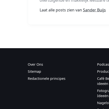
overtuigende en makkelijk leesbare t
Laat alle posts zien van
Sander Buijs
Over Ons
Podcas
Sitemap
Produc
Redactionele principes
Café B
ideeën
Fotogr
Ideeën
Nagels