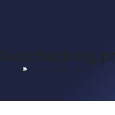
factchecking p
Sander Buijs
2 min.