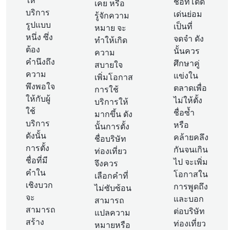
ให้
ชื่อที่โดด
เคย หรือ
บริการ
เด่นย่อม
รู้จักความ
รูปแบบ
เป็นที่
หมาย จะ
หนึ่ง ซึ่ง
จดจำ ดัง
ทำให้เกิด
ต้อง
นั้นควร
ความ
คำนึงถึง
ศึกษาคู่
สบายใจ
ความ
แข่งใน
เพิ่มโอกาส
พึงพอใจ
ตลาดเพื่อ
การใช้
ให้กับผู้
ไม่ให้ตั้ง
บริการให้
ใช้
ชื่อซ้ำ
มากขึ้น ดัง
บริการ
หรือ
นั้นการตั้ง
ดังนั้น
คล้ายคลึง
ชื่อบริษัท
การตั้ง
กันจนเกิน
ท่องเที่ยว
ชื่อที่มี
ไป จะเพิ่ม
จึงควร
คำใน
โอกาสใน
เลือกคำที่
เชิงบวก
การพูดถึง
ไม่ซับซ้อน
จะ
และบอก
สามารถ
สามารถ
ต่อบริษัท
แปลความ
สร้าง
ท่องเที่ยว
หมายหรือ