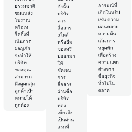
อารมณ์ที่
ธรรมชาติ
ดังนั้น
เกิดในทริป
ชมแหล่ง
บริษัท
เช่น ความ
โบราณ
ควร
ผ่อนคลาย
หรือเท
สื่อสาร
ความตื่น
ร็คกิ้งที่
สไตล์
เต้น การ
เน้นการ
หรือธีม
หยุดพัก
ผจญภัย
ของทริ
เพื่อสร้าง
จะทำให้
ปออกมา
ความแตก
บริษัท
ให้
ต่างจาก
ของคุณ
ชัดเจน
ชื่อธุรกิจ
สามารถ
การ
ทั่วไปใน
ดึงดูดกลุ่ม
สื่อสาร
ตลาด
ลูกค้าเป้า
ผ่านชื่อ
หมายได้
บริษัท
ถูกต้อง
ท่อง
เที่ยวจึง
เป็นด่าน
แรกที่