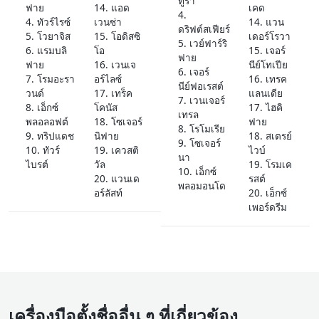
ทูรา
ฟาย
14. แอด
เคด
4.
4. ทัวร์ไรซ์
เวนซ่า
14. แวน
ดริฟต์สเฟียร์
5. โวยาจิส
15. โอดิสซิ
เดอร์โรวา
5. เวย์ฟาร์ริ
6. แรมบลิ
โอ
15. เจอร์
ฟาย
ฟาย
16. เวนเจ
นีย์โทเปีย
6. เจอร์
7. โรมอะรา
อร์ไลซ์
16. เทรค
นีย์ฟอเรสต์
วนด์
17. เทร็ค
แลนเดีย
7. เวนเจอร์
8. เอ็กซ์
โคนัส
17. ไฮคิ
เทรล
พลอลอฟต์
18. โซเจอร์
ฟาย
8. โรโมเรีย
9. ทริปแดช
นิฟาย
18. สเตรย์
9. โซเจอร์
10. ทัวร์
19. เควสติ
ไวบ์
นา
ไบรต์
วัล
19. โรมเค
10. เอ็กซ์
20. แวนเด
รสต์
พลอมอนโด
อร์ลัสท์
20. เอ็กซ์
เพอร์ดรีม
เครื่องมือตั้งชื่ออื่น ๆ ที่เกี่ยวข้อง