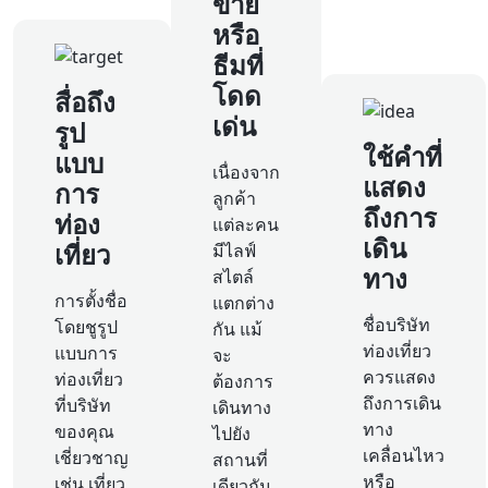
ขาย
หรือ
ธีมที่
โดด
สื่อถึง
เด่น
รูป
ใช้คำที่
แบบ
เนื่องจาก
แสดง
การ
ลูกค้า
ถึงการ
ท่อง
แต่ละคน
เดิน
เที่ยว
มีไลฟ์
ทาง
สไตล์
การตั้งชื่อ
แตกต่าง
ชื่อบริษัท
โดยชูรูป
กัน แม้
ท่องเที่ยว
แบบการ
จะ
ควรแสดง
ท่องเที่ยว
ต้องการ
ถึงการเดิน
ที่บริษัท
เดินทาง
ทาง
ของคุณ
ไปยัง
เคลื่อนไหว
เชี่ยวชาญ
สถานที่
หรือ
เช่น เที่ยว
เดียวกัน